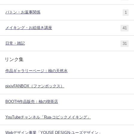
バトン・お返事関係
1
メイキング・お絵描き講座
41
日常・雑記
31
リンク集
作品ギャラリーページ：柚の天然水
pixivFANBOX（ファンボックス）
BOOTH作品販売：柚の喫茶店
YouTubeチャンネル「Rua-コピックメイキング」
Webデザイン事業「YOUSE DESIGN-ユーズデザイン」