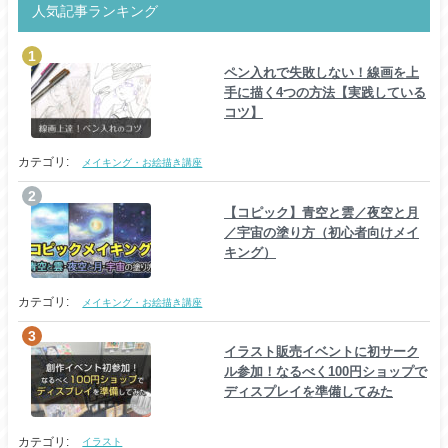
人気記事ランキング
ペン入れで失敗しない！線画を上
手に描く4つの方法【実践している
コツ】
カテゴリ:
メイキング・お絵描き講座
【コピック】青空と雲／夜空と月
／宇宙の塗り方（初心者向けメイ
キング）
カテゴリ:
メイキング・お絵描き講座
イラスト販売イベントに初サーク
ル参加！なるべく100円ショップで
ディスプレイを準備してみた
カテゴリ:
イラスト