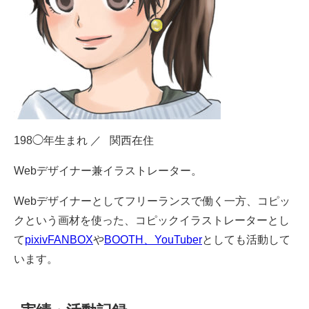
198◯年生まれ ／ 関西在住
Webデザイナー兼イラストレーター。
Webデザイナーとしてフリーランスで働く一方、コピッ
クという画材を使った、コピックイラストレーターとし
て
pixivFANBOX
や
BOOTH、
YouTuber
としても活動して
います。