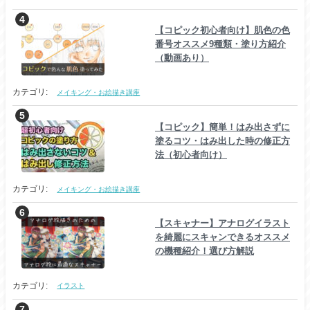
【コピック初心者向け】肌色の色
番号オススメ9種類・塗り方紹介
（動画あり）
カテゴリ:
メイキング・お絵描き講座
【コピック】簡単！はみ出さずに
塗るコツ・はみ出した時の修正方
法（初心者向け）
カテゴリ:
メイキング・お絵描き講座
【スキャナー】アナログイラスト
を綺麗にスキャンできるオススメ
の機種紹介！選び方解説
カテゴリ:
イラスト