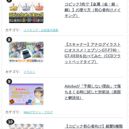
コピック3色で【金属（金・銀・
銅）】の塗り方（初心者向けメイ
キング）
カテゴリ:
メイキング・お絵描き講座
【スキャナー】アナログイラスト
にオススメ！エプソンGT-F740・
GT-X830を比べてみた（CCDフラ
ットベッドタイプ）
カテゴリ:
イラスト
Adobeが「予期しない理由」で落
ちまくる時に試した対処法（原因
と解決法）
カテゴリ:
Webデザイン・ブログ
【コピック初心者向け】銀髪6種類