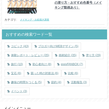
の塗り方・おすすめ色番号（メイ
キング動画あり）
カテゴリ:
メイキング・お絵描き講座
おすすめの検索ワード一覧
コピック
(43)
ブロガー向けWEBデザイン
(5)
体験レポート・レビュー
(35)
画材紹介
(35)
塗り方
(29)
旅行
(10)
初心者向け
(8)
pixivFANBOX
(7)
宝石
(6)
困った時の対処法
(6)
比較
(6)
趣味の時間をつくる
(5)
節約
(4)
活動報告
(3)
イベント
(3)
メインメニュー