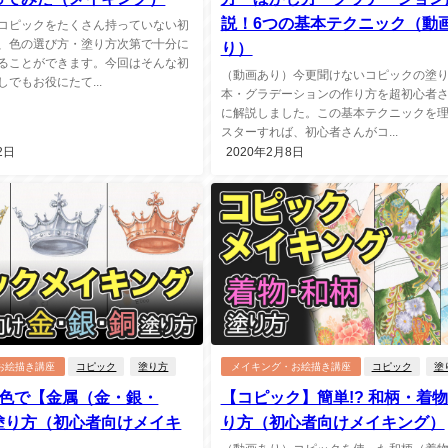
説！6つの基本テクニック（動
コピックをたくさん持っていない初
、色の選び方・塗り方次第で十分に
り）
ることができます。今回はそんな初
（動画あり）今更聞けないコピックの塗
でもお役にたて...
本・グラデーションの作り方を超初心者
に解説しました。この基本テクニックを
スターすれば、初心者さんがコ...
2日
2020年2月8日
お絵描き講座
コピック
塗り方
メイキング・お絵描き講座
コピック
塗
3色で【金属（金・銀・
【コピック】簡単!? 和柄・着
塗り方（初心者向けメイキ
り方（初心者向けメイキング）