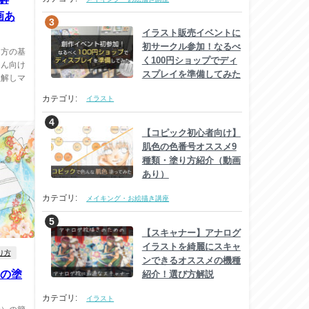
画あ
イラスト販売イベントに
初サークル参加！なるべ
り方の基
く100円ショップでディ
さん向け
スプレイを準備してみた
理解しマ
カテゴリ:
イラスト
【コピック初心者向け】
肌色の色番号オススメ9
種類・塗り方紹介（動画
あり）
カテゴリ:
メイキング・お絵描き講座
【スキャナー】アナログ
イラストを綺麗にスキャ
り方
ンできるオススメの機種
物の塗
紹介！選び方解説
カテゴリ:
イラスト