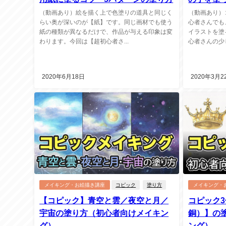
（動画あり）絵を描く上で色塗りの道具と同じく
（動画あり）
らい奥が深いのが【紙】です。同じ画材でも使う
心者さんでも
紙の種類が異なるだけで、作品が与える印象は変
イラストを塗
わります。今回は【超初心者さ...
心者さんの少し
2020年6月18日
2020年3月2
メイキング・お絵描き講座
コピック
塗り方
メイキング・
【コピック】青空と雲／夜空と月／
コピック
宇宙の塗り方（初心者向けメイキン
銅）】の
グ）
ング）