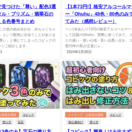
【1本73円!】格安アルコール
で見つけた「尊い」配色3選
ー「Ohuhu」48色・80色のみ
タル・プリズム・翡翠石の
てみた（感想レビュー）
える色番号まとめ
ペン1本あたり73円の格安アルコールマー
この色の組み合わせ、めちゃくちゃ
して話題のOhuhu。実際に使ってみて、
」という配色に出会うことがありま
との違い・使い心地・良い点悪い点を、
尊い」と感じてしまったコピックの
歴20年の私が正直にレ...
ンご紹介します...
日
2024年2月26日
お絵描き講座
コピック
メイキング・お絵描き講座
コピック
塗り方
宝石
初心者向け
塗り方
ク3色のみ】宝石の塗り方
【コピック】簡単！はみ出さず