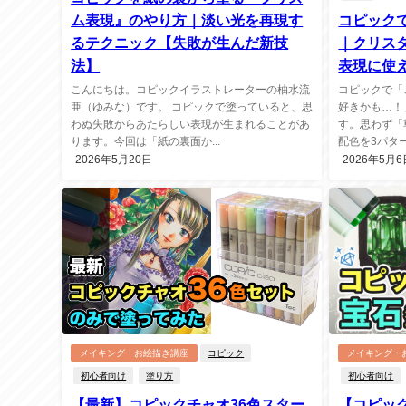
ム表現』のやり方｜淡い光を再現す
コピック
るテクニック【失敗が生んだ新技
｜クリス
法】
表現に使
こんにちは。コピックイラストレーターの柚水流
コピックで「
亜（ゆみな）です。 コピックで塗っていると、思
好きかも…！
わぬ失敗からあたらしい表現が生まれることがあ
す。思わず「
ります。今回は「紙の裏面か...
配色を3パター
2026年5月20日
2026年5月6
メイキング・お絵描き講座
コピック
メイキング・
初心者向け
塗り方
初心者向け
【最新】コピックチャオ36色スター
【コピッ