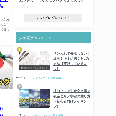
動をざっくばらんにブログでまとめてい
法
ます。
このブログについて
ンクが線
そんなコ
問に答え
人気記事ランキング
ペン入れで失敗しない！
線画を上手に描く4つの
方法【実践しているコ
ツ】
カテゴリ:
メイキング・お絵描き講座
【コピック】青空と雲／
夜空と月／宇宙の塗り方
（初心者向けメイキン
グ）
り
解
カテゴリ:
メイキング・お絵描き講座