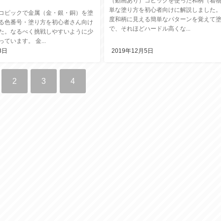
（動画あり）コピックを使った和柄（着
単な塗り方を初心者向けに解説しました。
コピックで金属（金・銀・銅）を塗
度和柄に見える簡単なパターンを覚えて
る色番号・塗り方を初心者さん向け
で、それほどハードル高くな...
た。なるべく挑戦しやすいように少
ています。 金...
8日
2019年12月5日
2
3
4