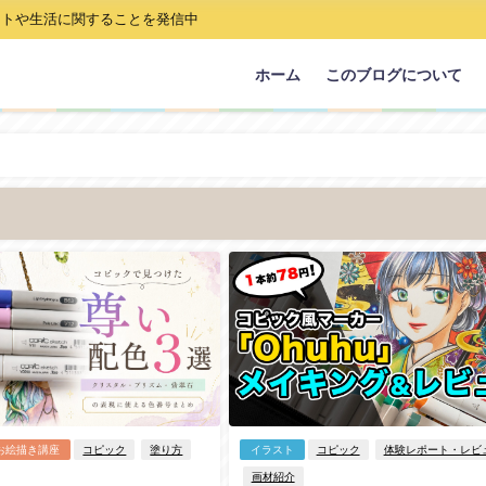
ストや生活に関することを発信中
ホーム
このブログについて
イラスト
コピック
体験レポート・レビ
お絵描き講座
コピック
塗り方
画材紹介