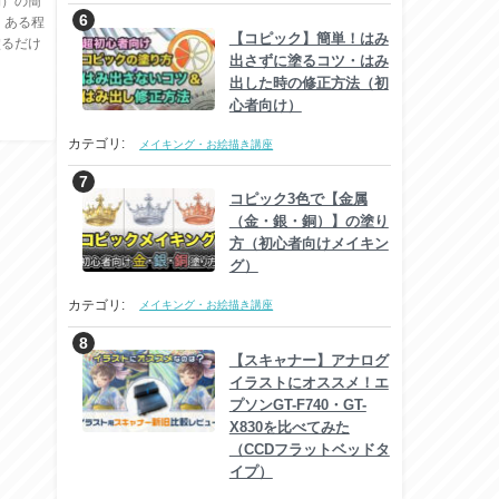
物）の簡
 ある程
【コピック】簡単！はみ
塗るだけ
出さずに塗るコツ・はみ
出した時の修正方法（初
心者向け）
カテゴリ:
メイキング・お絵描き講座
コピック3色で【金属
（金・銀・銅）】の塗り
方（初心者向けメイキン
グ）
カテゴリ:
メイキング・お絵描き講座
【スキャナー】アナログ
イラストにオススメ！エ
プソンGT-F740・GT-
X830を比べてみた
（CCDフラットベッドタ
イプ）