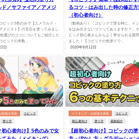
ルド／サファイア／アメジ
るコツ・はみ出した時の修正方
（初心者向け）
コピック3色のみで【エメラルド・
（動画あり）「コピックで塗る時に、イ
アメジスト】の宝石を塗ってみまし
をはみ出さないコツってありますか？」
ク色選びのコツについてもご紹介した
ピック初心者さんからよく寄せられる質
ピックの本数...
ました！【コピックの色塗りで...
22日
2020年9月12日
お絵描き講座
コピック
メイキング・お絵描き講座
コピック
塗り方
初心者向け
塗り方
画材紹介
ク初心者向け】5色のみで女
【超初心者向け】コピックの塗
ってみた（メイキング）
方・ぼかし方・グラデーション