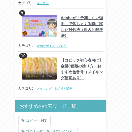
カテゴリ:
イラスト
Adobeが「予期しない理
由」で落ちまくる時に試
した対処法（原因と解決
法）
カテゴリ:
Webデザイン・ブログ
【コピック初心者向け】
金髪6種類の塗り方・お
すすめ色番号（メイキン
グ動画あり）
カテゴリ:
メイキング・お絵描き講座
おすすめの検索ワード一覧
コピック
(43)
ブロガー向けWEBデザイン
(5)