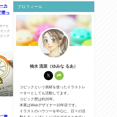
マーカ
プロフィール
で塗っ
カーと
コピック
コピック
柚水 流亜（ゆみな るあ）
コピックという画材を使ったイラストレ
ーターとしても活動してます。
コピック歴は約20年。
本業はWebデザイナー10年目です。
イラストのハウツーを中心に、日々の活
に塗