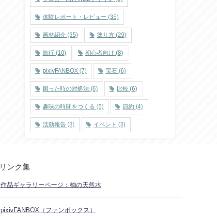
体験レポート・レビュー
(35)
画材紹介
(35)
塗り方
(29)
旅行
(10)
初心者向け
(8)
pixivFANBOX
(7)
宝石
(6)
困った時の対処法
(6)
比較
(6)
趣味の時間をつくる
(5)
節約
(4)
活動報告
(3)
イベント
(3)
リンク集
作品ギャラリーページ：柚の天然水
pixivFANBOX（ファンボックス）