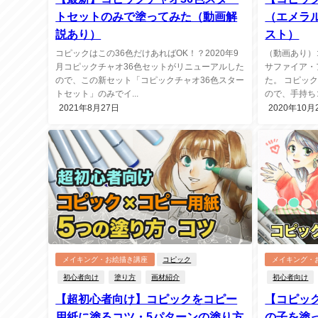
トセットのみで塗ってみた（動画解
（エメラ
説あり）
スト）
コピックはこの36色だけあればOK！？2020年9
（動画あり）
月コピックチャオ36色セットがリニューアルした
サファイア・
ので、この新セット「コピックチャオ36色スター
た。 コピッ
トセット」のみでイ...
ので、手持ちコ
2021年8月27日
2020年10月
メイキング・お絵描き講座
コピック
メイキング・
初心者向け
塗り方
画材紹介
初心者向け
【超初心者向け】コピックをコピー
【コピッ
用紙に塗るコツ・5パターンの塗り方
の子を塗