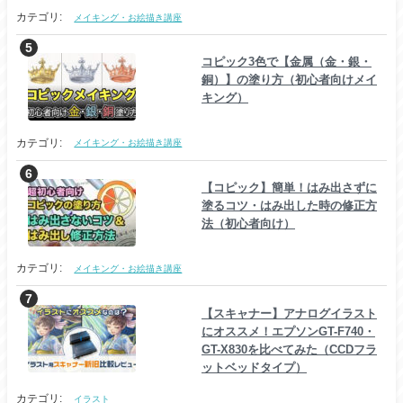
カテゴリ:
メイキング・お絵描き講座
コピック3色で【金属（金・銀・
銅）】の塗り方（初心者向けメイ
キング）
カテゴリ:
メイキング・お絵描き講座
【コピック】簡単！はみ出さずに
塗るコツ・はみ出した時の修正方
法（初心者向け）
カテゴリ:
メイキング・お絵描き講座
【スキャナー】アナログイラスト
にオススメ！エプソンGT-F740・
GT-X830を比べてみた（CCDフラ
ットベッドタイプ）
カテゴリ:
イラスト