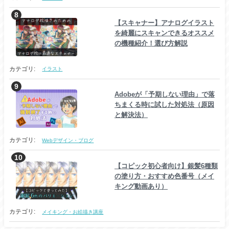
【スキャナー】アナログイラスト
を綺麗にスキャンできるオススメ
の機種紹介！選び方解説
カテゴリ:
イラスト
Adobeが「予期しない理由」で落
ちまくる時に試した対処法（原因
と解決法）
カテゴリ:
Webデザイン・ブログ
【コピック初心者向け】銀髪6種類
の塗り方・おすすめ色番号（メイ
キング動画あり）
カテゴリ:
メイキング・お絵描き講座