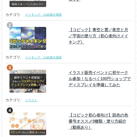
カテゴリ:
メイキング・お絵描き講座
【コピック】青空と雲／夜空と月
／宇宙の塗り方（初心者向けメイ
キング）
カテゴリ:
メイキング・お絵描き講座
イラスト販売イベントに初サーク
ル参加！なるべく100円ショップで
ディスプレイを準備してみた
カテゴリ:
イラスト
【コピック初心者向け】肌色の色
番号オススメ9種類・塗り方紹介
（動画あり）