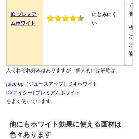
で着
能。
IC プレミア
にじみにく
ムホワイト
い
瓶に
けペ
けて
能。
人それぞれ好みはありますが、個人的には最近は
juice up（ジュースアップ） 0.4 ホワイト
IC(アイシー) プレミアムホワイト
をよく使っています。
他にもホワイト効果に使える画材は
色々あります