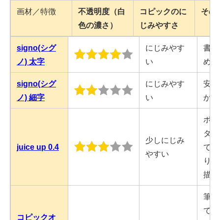
画材／特徴
不透明度（白
コピックのに
その
色の濃さ）
じみやすさ
signo(シグ
にじみやす
書き
ノ) 太字
い
めら
signo(シグ
にじみやす
安価
ノ) 細字
い
が薄
ボー
タイ
少しにじみ
juice up 0.4
では
やすい
り細
描け
筆つ
で手
コピックオ