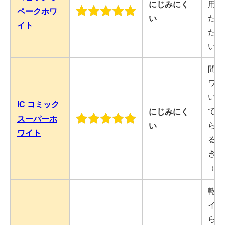
にじみにく
用可
ペークホワ
い
だし
イト
たり
い）
間違
ワイ
いて
IC コミック
ても
にじみにく
スーパーホ
ら水
い
ワイト
るこ
きる
（※
乾い
イト
らコ