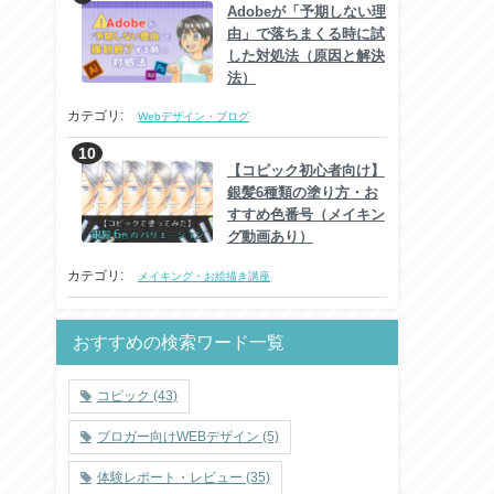
Adobeが「予期しない理
由」で落ちまくる時に試
した対処法（原因と解決
法）
カテゴリ:
Webデザイン・ブログ
【コピック初心者向け】
銀髪6種類の塗り方・お
すすめ色番号（メイキン
グ動画あり）
カテゴリ:
メイキング・お絵描き講座
おすすめの検索ワード一覧
コピック
(43)
ブロガー向けWEBデザイン
(5)
体験レポート・レビュー
(35)