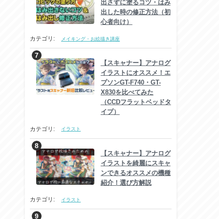
出さずに塗るコツ・はみ
出した時の修正方法（初
心者向け）
カテゴリ:
メイキング・お絵描き講座
【スキャナー】アナログ
イラストにオススメ！エ
プソンGT-F740・GT-
X830を比べてみた
（CCDフラットベッドタ
イプ）
カテゴリ:
イラスト
【スキャナー】アナログ
イラストを綺麗にスキャ
ンできるオススメの機種
紹介！選び方解説
カテゴリ:
イラスト