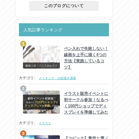
このブログについて
人気記事ランキング
ペン入れで失敗しない！
線画を上手に描く4つの
方法【実践しているコ
ツ】
カテゴリ:
メイキング・お絵描き講座
イラスト販売イベントに
初サークル参加！なるべ
く100円ショップでディ
スプレイを準備してみた
カテゴリ:
イラスト
【コピック】青空と雲／