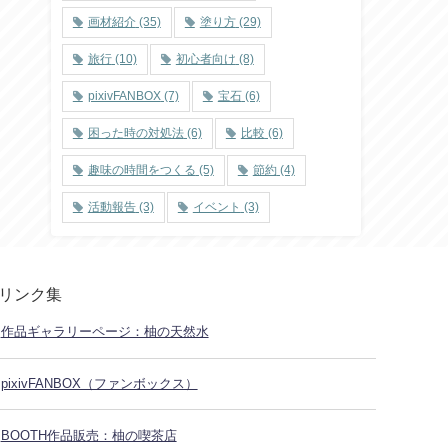
画材紹介
(35)
塗り方
(29)
旅行
(10)
初心者向け
(8)
pixivFANBOX
(7)
宝石
(6)
困った時の対処法
(6)
比較
(6)
趣味の時間をつくる
(5)
節約
(4)
活動報告
(3)
イベント
(3)
リンク集
作品ギャラリーページ：柚の天然水
pixivFANBOX（ファンボックス）
BOOTH作品販売：柚の喫茶店