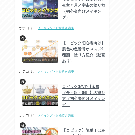
夜空と月／宇宙の塗り方
（初心者向けメイキン
グ）
カテゴリ:
メイキング・お絵描き講座
【コピック初心者向け】
肌色の色番号オススメ9
種類・塗り方紹介（動画
あり）
カテゴリ:
メイキング・お絵描き講座
コピック3色で【金属
（金・銀・銅）】の塗り
方（初心者向けメイキン
グ）
カテゴリ:
メイキング・お絵描き講座
【コピック】簡単！はみ