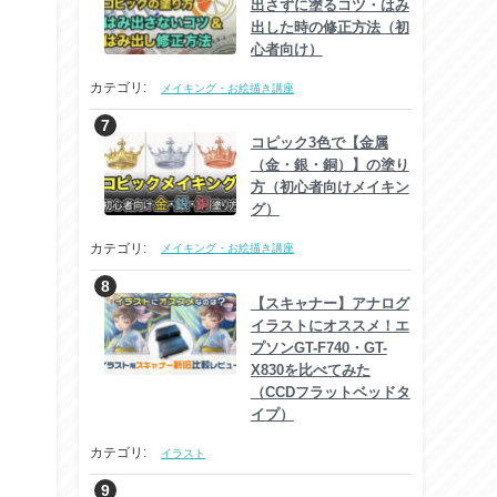
出さずに塗るコツ・はみ
出した時の修正方法（初
心者向け）
カテゴリ:
メイキング・お絵描き講座
コピック3色で【金属
（金・銀・銅）】の塗り
方（初心者向けメイキン
グ）
カテゴリ:
メイキング・お絵描き講座
【スキャナー】アナログ
イラストにオススメ！エ
プソンGT-F740・GT-
X830を比べてみた
（CCDフラットベッドタ
イプ）
カテゴリ:
イラスト