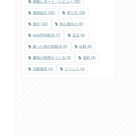
体験レポート・レビュー
(35)
画材紹介
(35)
塗り方
(29)
旅行
(10)
初心者向け
(8)
pixivFANBOX
(7)
宝石
(6)
困った時の対処法
(6)
比較
(6)
趣味の時間をつくる
(5)
節約
(4)
活動報告
(3)
イベント
(3)