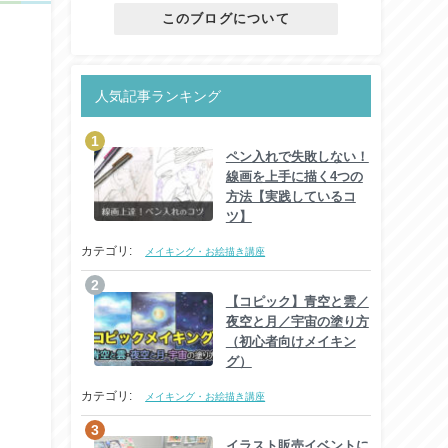
このブログについて
人気記事ランキング
ペン入れで失敗しない！
線画を上手に描く4つの
方法【実践しているコ
ツ】
カテゴリ:
メイキング・お絵描き講座
【コピック】青空と雲／
夜空と月／宇宙の塗り方
（初心者向けメイキン
グ）
カテゴリ:
メイキング・お絵描き講座
イラスト販売イベントに