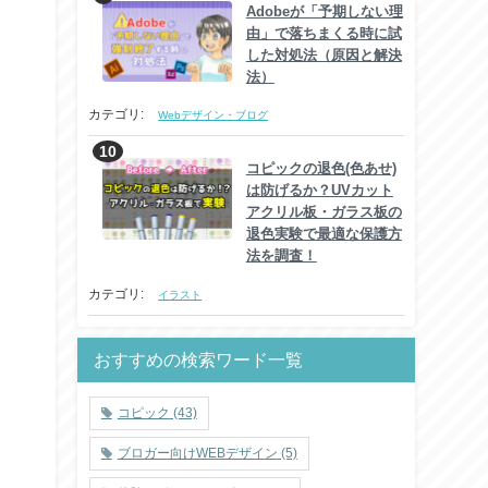
Adobeが「予期しない理
由」で落ちまくる時に試
した対処法（原因と解決
法）
カテゴリ:
Webデザイン・ブログ
コピックの退色(色あせ)
は防げるか？UVカット
アクリル板・ガラス板の
退色実験で最適な保護方
法を調査！
カテゴリ:
イラスト
おすすめの検索ワード一覧
コピック
(43)
ブロガー向けWEBデザイン
(5)