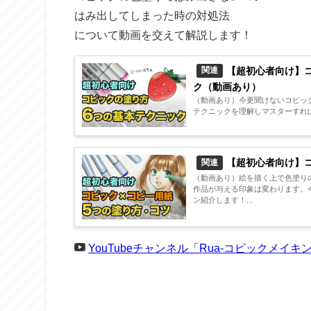
はみ出してしまった時の対処法
について動画を交えて解説します！
【超初心者向け】
関連
ク（動画あり）
（動画あり）今更聞けないコピッ
テクニックを理解しマスターすれば
【超初心者向け】
関連
（動画あり）絵を描く上で色塗り
作品が与える印象は変わります。
ン紹介します！...
YouTubeチャンネル「Rua-コピックメイキ