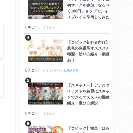
初サークル参加！なるべ
く100円ショップでディ
スプレイを準備してみた
カテゴリ:
イラスト
【コピック初心者向け】
肌色の色番号オススメ9
種類・塗り方紹介（動画
あり）
カテゴリ:
メイキング・お絵描き講座
【スキャナー】アナログ
イラストを綺麗にスキャ
ンできるオススメの機種
紹介！選び方解説
カテゴリ:
イラスト
【コピック】簡単！はみ