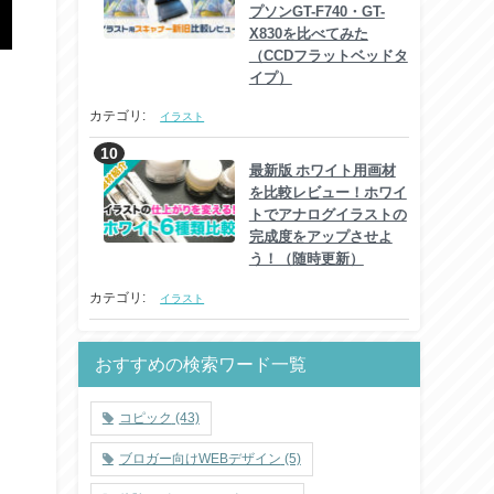
プソンGT-F740・GT-
X830を比べてみた
（CCDフラットベッドタ
イプ）
カテゴリ:
イラスト
最新版 ホワイト用画材
を比較レビュー！ホワイ
トでアナログイラストの
完成度をアップさせよ
う！（随時更新）
カテゴリ:
イラスト
おすすめの検索ワード一覧
コピック
(43)
ブロガー向けWEBデザイン
(5)