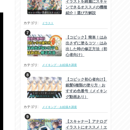
イラストを綺麗にスキャ
ンできるオススメの機種
紹介！選び方解説
カテゴリ:
イラスト
【コピック】簡単！はみ
出さずに塗るコツ・はみ
出した時の修正方法（初
心者向け）
カテゴリ:
メイキング・お絵描き講座
【コピック初心者向け】
銀髪6種類の塗り方・お
すすめ色番号（メイキン
グ動画あり）
カテゴリ:
メイキング・お絵描き講座
【スキャナー】アナログ
イラストにオススメ！エ