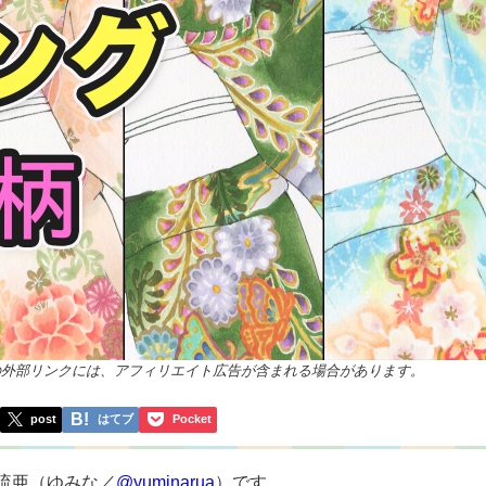
の外部リンクには、アフィリエイト広告が含まれる場合があります。
post
はてブ
Pocket
流亜（ゆみな／
@yuminarua
）です。