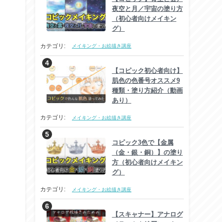
夜空と月／宇宙の塗り方
（初心者向けメイキン
グ）
カテゴリ:
メイキング・お絵描き講座
【コピック初心者向け】
肌色の色番号オススメ9
種類・塗り方紹介（動画
あり）
カテゴリ:
メイキング・お絵描き講座
コピック3色で【金属
（金・銀・銅）】の塗り
方（初心者向けメイキン
グ）
カテゴリ:
メイキング・お絵描き講座
【スキャナー】アナログ