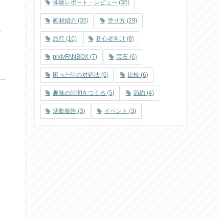
体験レポート・レビュー
(35)
画材紹介
(35)
塗り方
(29)
ま
旅行
(10)
初心者向け
(8)
pixivFANBOX
(7)
宝石
(6)
困った時の対処法
(6)
比較
(6)
趣味の時間をつくる
(5)
節約
(4)
活動報告
(3)
イベント
(3)