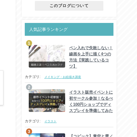
このブログについて
人気記事ランキング
ペン入れで失敗しない！
線画を上手に描く4つの
方法【実践しているコ
ツ】
カテゴリ:
メイキング・お絵描き講座
イラスト販売イベントに
初サークル参加！なるべ
く100円ショップでディ
スプレイを準備してみた
カテゴリ:
イラスト
【コピック】青空と雲／