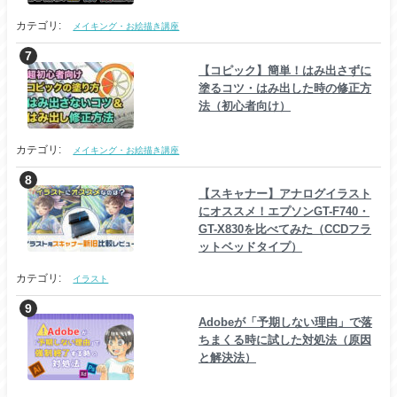
カテゴリ:
メイキング・お絵描き講座
【コピック】簡単！はみ出さずに
塗るコツ・はみ出した時の修正方
法（初心者向け）
カテゴリ:
メイキング・お絵描き講座
【スキャナー】アナログイラスト
にオススメ！エプソンGT-F740・
GT-X830を比べてみた（CCDフラ
ットベッドタイプ）
カテゴリ:
イラスト
Adobeが「予期しない理由」で落
ちまくる時に試した対処法（原因
と解決法）