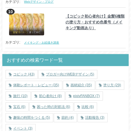
カテゴリ:
Webデザイン・ブログ
【コピック初心者向け】金髪6種類
の塗り方・おすすめ色番号（メイ
キング動画あり）
カテゴリ:
メイキング・お絵描き講座
おすすめの検索ワード一覧
コピック
(43)
ブロガー向けWEBデザイン
(5)
体験レポート・レビュー
(35)
画材紹介
(35)
塗り方
(29)
旅行
(10)
初心者向け
(8)
pixivFANBOX
(7)
宝石
(6)
困った時の対処法
(6)
比較
(6)
趣味の時間をつくる
(5)
節約
(4)
活動報告
(3)
イベント
(3)