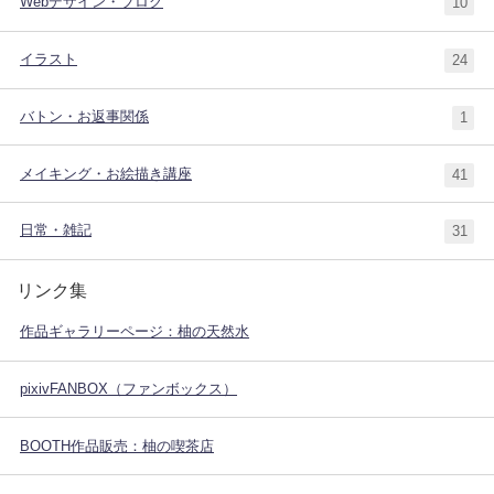
Webデザイン・ブログ
10
イラスト
24
バトン・お返事関係
1
メイキング・お絵描き講座
41
日常・雑記
31
リンク集
作品ギャラリーページ：柚の天然水
pixivFANBOX（ファンボックス）
BOOTH作品販売：柚の喫茶店