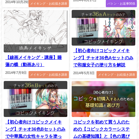
2014年10月29日
メイキング・お絵描き講座
バトン・お返事関係
【初心者向けコピックメイキ
【線画メイキング・講座】睡
ング】チャオ36色Aセットのみ
蓮の蝶（動画あり）
で和服女子の塗り方を解説
2014年7月9日
2014年5月3日
メイキング・お絵描き講座
メイキング・お絵描き講座
【初心者向けコピックメイキ
コピックを初めて買う人のた
ング】チャオ36色Bセットのみ
めの【コピックカラーシステ
で中華風の女性キャラを塗っ
ムの基礎知識】と【色の選び