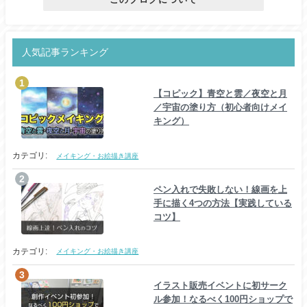
人気記事ランキング
【コピック】青空と雲／夜空と月
／宇宙の塗り方（初心者向けメイ
キング）
カテゴリ:
メイキング・お絵描き講座
ペン入れで失敗しない！線画を上
手に描く4つの方法【実践している
コツ】
カテゴリ:
メイキング・お絵描き講座
イラスト販売イベントに初サーク
ル参加！なるべく100円ショップで