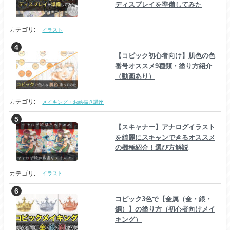
ディスプレイを準備してみた
カテゴリ:
イラスト
【コピック初心者向け】肌色の色
番号オススメ9種類・塗り方紹介
（動画あり）
カテゴリ:
メイキング・お絵描き講座
【スキャナー】アナログイラスト
を綺麗にスキャンできるオススメ
の機種紹介！選び方解説
カテゴリ:
イラスト
コピック3色で【金属（金・銀・
銅）】の塗り方（初心者向けメイ
キング）