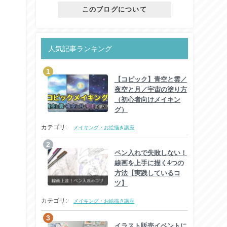
このブログについて
人気記事ランキング
【コピック】青空と雲／
夜空と月／宇宙の塗り方
（初心者向けメイキン
グ）
カテゴリ:
メイキング・お絵描き講座
ペン入れで失敗しない！
線画を上手に描く4つの
ト
方法【実践しているコ
ツ】
カテゴリ:
メイキング・お絵描き講座
イラスト販売イベントに