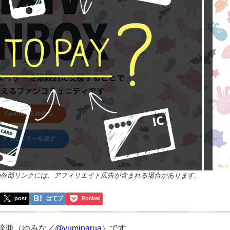
の外部リンクには、アフィリエイト広告が含まれる場合があります。
post
はてブ
Pocket
流亜（ゆみな／
@yuminarua
）です。