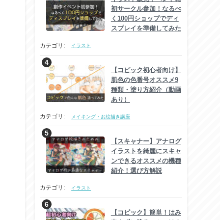
初サークル参加！なるべ
く100円ショップでディ
スプレイを準備してみた
カテゴリ:
イラスト
【コピック初心者向け】
肌色の色番号オススメ9
種類・塗り方紹介（動画
あり）
カテゴリ:
メイキング・お絵描き講座
【スキャナー】アナログ
イラストを綺麗にスキャ
ンできるオススメの機種
紹介！選び方解説
カテゴリ:
イラスト
【コピック】簡単！はみ