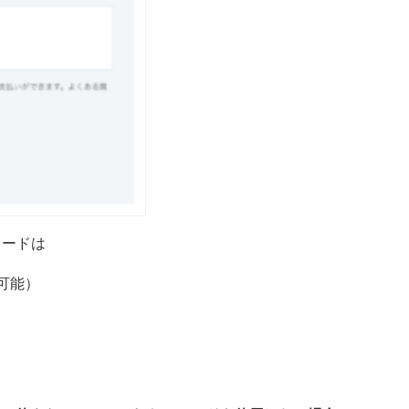
カードは
可能）