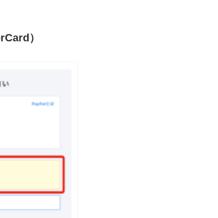
Card）