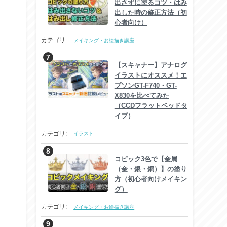
出さずに塗るコツ・はみ
出した時の修正方法（初
心者向け）
カテゴリ:
メイキング・お絵描き講座
【スキャナー】アナログ
イラストにオススメ！エ
プソンGT-F740・GT-
X830を比べてみた
（CCDフラットベッドタ
イプ）
カテゴリ:
イラスト
コピック3色で【金属
（金・銀・銅）】の塗り
方（初心者向けメイキン
グ）
カテゴリ:
メイキング・お絵描き講座