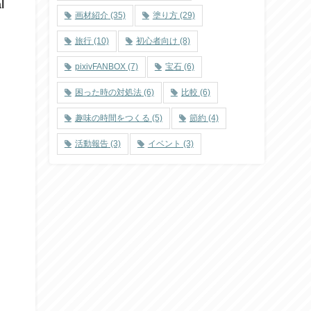
l
画材紹介
(35)
塗り方
(29)
旅行
(10)
初心者向け
(8)
pixivFANBOX
(7)
宝石
(6)
困った時の対処法
(6)
比較
(6)
趣味の時間をつくる
(5)
節約
(4)
活動報告
(3)
イベント
(3)