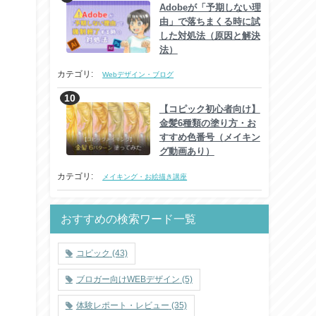
Adobeが「予期しない理
由」で落ちまくる時に試
した対処法（原因と解決
法）
カテゴリ:
Webデザイン・ブログ
【コピック初心者向け】
金髪6種類の塗り方・お
すすめ色番号（メイキン
グ動画あり）
カテゴリ:
メイキング・お絵描き講座
おすすめの検索ワード一覧
コピック
(43)
ブロガー向けWEBデザイン
(5)
体験レポート・レビュー
(35)