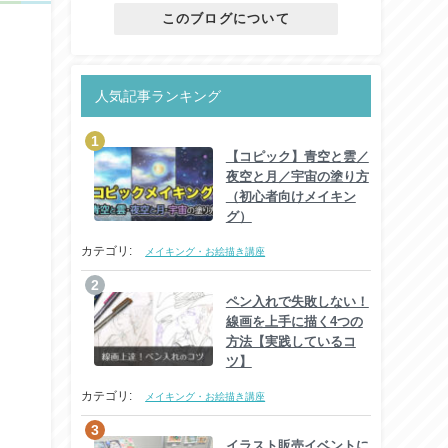
このブログについて
人気記事ランキング
【コピック】青空と雲／
夜空と月／宇宙の塗り方
（初心者向けメイキン
グ）
カテゴリ:
メイキング・お絵描き講座
ペン入れで失敗しない！
線画を上手に描く4つの
方法【実践しているコ
ツ】
カテゴリ:
メイキング・お絵描き講座
イラスト販売イベントに