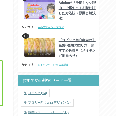
Adobeが「予期しない理
由」で落ちまくる時に試
した対処法（原因と解決
法）
カテゴリ:
Webデザイン・ブログ
【コピック初心者向け】
金髪6種類の塗り方・お
すすめ色番号（メイキン
グ動画あり）
カテゴリ:
メイキング・お絵描き講座
おすすめの検索ワード一覧
コピック
(43)
ブロガー向けWEBデザイン
(5)
体験レポート・レビュー
(35)