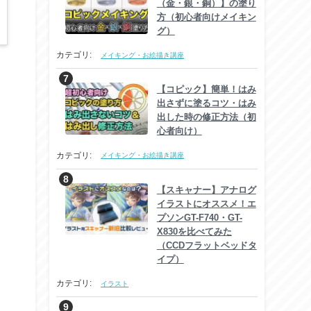
（金・銀・銅）】の塗り
方（初心者向けメイキン
グ）
カテゴリ:
メイキング・お絵描き講座
【コピック】簡単！はみ
出さずに塗るコツ・はみ
出した時の修正方法（初
心者向け）
カテゴリ:
メイキング・お絵描き講座
【スキャナー】アナログ
イラストにオススメ！エ
プソンGT-F740・GT-
X830を比べてみた
（CCDフラットベッドタ
イプ）
カテゴリ:
イラスト