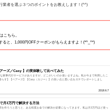
業者を選ぶ３つのポイントをお教えします！(^^)
はこちら。
と、1,000円OFFクーポンがもらえますよ！(*^_^*)
ーズ／Casy 】の実体験して比べてみた
色んな家事代行サービスがありますが、どこがいいのか迷いますよね。私が今まで利用したこ
暮らす】【ベアーズ】【Casy（カジー）】の良い点と悪い点をガチでレポートしまし
2018.6.7
で月3万円で解決する方法
間を作ろうと思うと、ある程度お金での解決が必要になってきます。私は月3万円ほど使っ