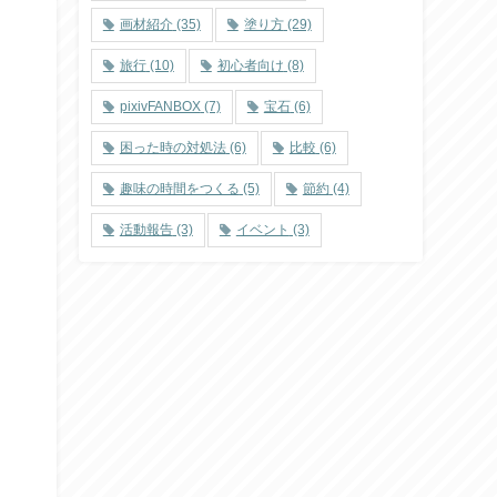
画材紹介
(35)
塗り方
(29)
旅行
(10)
初心者向け
(8)
pixivFANBOX
(7)
宝石
(6)
困った時の対処法
(6)
比較
(6)
趣味の時間をつくる
(5)
節約
(4)
活動報告
(3)
イベント
(3)