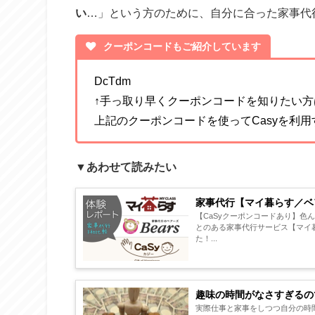
い
…」という方のために、自分に合った家事代行
クーポンコードもご紹介しています
DcTdm
↑手っ取り早くクーポンコードを知りたい方
上記のクーポンコードを使ってCasyを利用する
▼あわせて読みたい
家事代行【マイ暮らす／ベア
【CaSyクーポンコードあり】
とのある家事代行サービス【マイ
た！...
趣味の時間がなさすぎるの
実際仕事と家事をしつつ自分の時