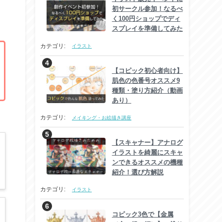
初サークル参加！なるべ
く100円ショップでディ
スプレイを準備してみた
カテゴリ:
イラスト
【コピック初心者向け】
肌色の色番号オススメ9
種類・塗り方紹介（動画
あり）
カテゴリ:
メイキング・お絵描き講座
【スキャナー】アナログ
イラストを綺麗にスキャ
ンできるオススメの機種
紹介！選び方解説
カテゴリ:
イラスト
コピック3色で【金属